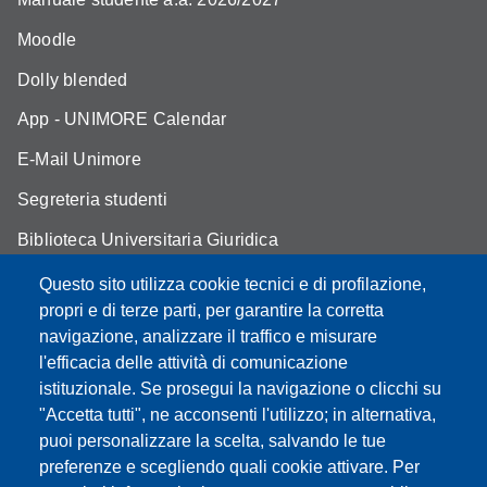
Moodle
Dolly blended
App - UNIMORE Calendar
E-Mail Unimore
Segreteria studenti
Biblioteca Universitaria Giuridica
Assicurazione qualità
Questo sito utilizza cookie tecnici e di profilazione,
propri e di terze parti, per garantire la corretta
Contatti
navigazione, analizzare il traffico e misurare
l'efficacia delle attività di comunicazione
istituzionale. Se prosegui la navigazione o clicchi su
"Accetta tutti", ne acconsenti l'utilizzo; in alternativa,
Partita IVA: 00427620364
puoi personalizzare la scelta, salvando le tue
Dipartimento di Giurisprudenza
preferenze e scegliendo quali cookie attivare. Per