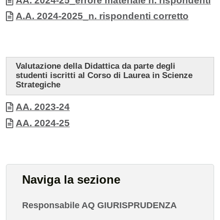
AA. 2024-25_errore materiale n. rispondenti
Documento
A.A. 2024-2025_n. rispondenti corretto
Valutazione della Didattica da parte degli
studenti iscritti al Corso di Laurea in Scienze
Strategiche
Allegati
Documento
AA. 2023-24
Documento
AA. 2024-25
Naviga la sezione
Responsabile AQ GIURISPRUDENZA