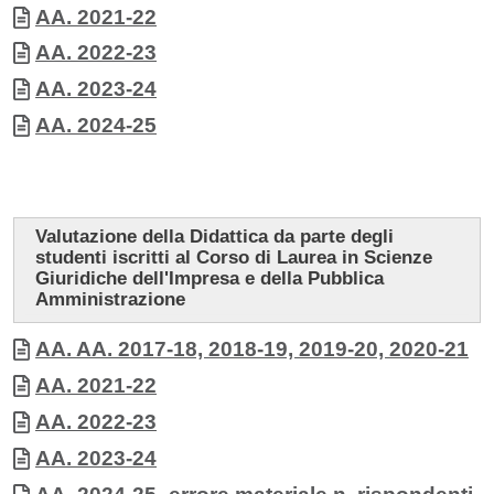
Documento
AA. 2021-22
Documento
AA. 2022-23
Documento
AA. 2023-24
Documento
AA. 2024-25
Valutazione della Didattica da parte degli
studenti iscritti al Corso di Laurea in Scienze
Giuridiche dell'Impresa e della Pubblica
Amministrazione
Allegati
Documento
AA. AA. 2017-18, 2018-19, 2019-20, 2020-21
Documento
AA. 2021-22
Documento
AA. 2022-23
Documento
AA. 2023-24
Documento