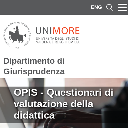
Salta al contenuto principale
ENG
Cerca
Dipartimento di
Giurisprudenza
Immagine
OPIS - Questionari di
valutazione della
didattica