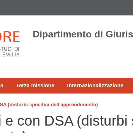
Dipartimento di Giur
ca
Terza missione
Internazionalizzazione
DSA (disturbi specifici dell'apprendimento)
i e con DSA (disturbi 