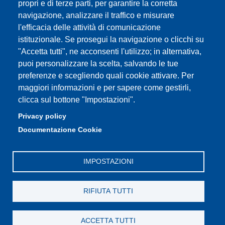
propri e di terze parti, per garantire la corretta
Contatti
navigazione, analizzare il traffico e misurare
l'efficacia delle attività di comunicazione
istituzionale. Se prosegui la navigazione o clicchi su
"Accetta tutti", ne acconsenti l'utilizzo; in alternativa,
Partita IVA: 00427620364
puoi personalizzare la scelta, salvando le tue
Dipartimento di Giurisprudenza
preferenze e scegliendo quali cookie attivare. Per
Sede: Via San Geminiano 3 - 41121 Modena
maggiori informazioni e per sapere come gestirli,
Email: helpdesk.giurisprudenza@unimore.it
clicca sul bottone "Impostazioni".
PEC: dipgiur@pec.unimore.it
Privacy policy
Telefono: 059 205 8170 (Portineria) | 059 205 8181
Documentazione Cookie
(Amministrazione) | 059 205 8213 (Didattica)
IMPOSTAZIONI
RIFIUTA TUTTI
ACCETTA TUTTI