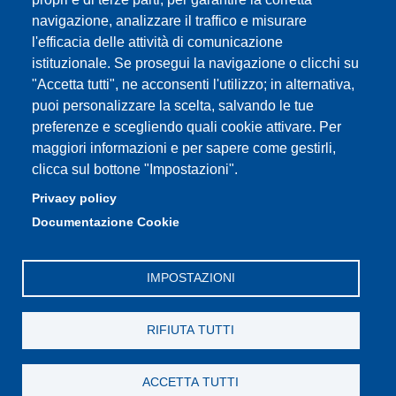
Contatti
navigazione, analizzare il traffico e misurare
l'efficacia delle attività di comunicazione
istituzionale. Se prosegui la navigazione o clicchi su
"Accetta tutti", ne acconsenti l'utilizzo; in alternativa,
Partita IVA: 00427620364
puoi personalizzare la scelta, salvando le tue
Dipartimento di Giurisprudenza
preferenze e scegliendo quali cookie attivare. Per
Sede: Via San Geminiano 3 - 41121 Modena
maggiori informazioni e per sapere come gestirli,
Email: helpdesk.giurisprudenza@unimore.it
clicca sul bottone "Impostazioni".
PEC: dipgiur@pec.unimore.it
Privacy policy
Telefono: 059 205 8170 (Portineria) | 059 205 8181
Documentazione Cookie
(Amministrazione) | 059 205 8213 (Didattica)
IMPOSTAZIONI
RIFIUTA TUTTI
ACCETTA TUTTI