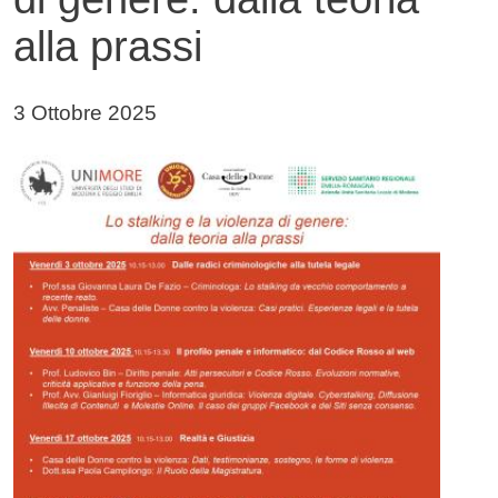
alla prassi
Data di pubblicazione della notizia
3 Ottobre 2025
Immagine notizia
Immagine
Testo notizia