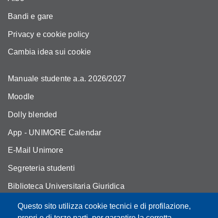
Bandi e gare
Privacy e cookie policy
Cambia idea sui cookie
Manuale studente a.a. 2026/2027
Moodle
Dolly blended
App - UNIMORE Calendar
E-Mail Unimore
Segreteria studenti
Biblioteca Universitaria Giuridica
Assicurazione qualità
Questo sito utilizza cookie tecnici e di profilazione,
propri e di terze parti, per garantire la corretta