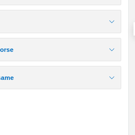
sorse
esame