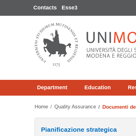
Skip to main content
Contacts
Esse3
Department
Education
Re
Home
Quality Assurance
Documenti de
Contenuto
Pianificazione strategica